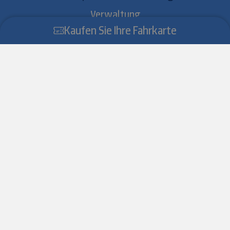
Verwaltung
Kaufen Sie Ihre Fahrkarte
Ausschreibungen
Stellenausschreibungen
Infos
News
Wetter
Jobs
Entdecke die Prada Costabella
Seilbahn
Privacy
Impressum
Sitemap
Cookie-