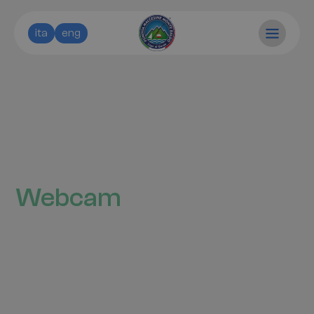
ita
eng
Webcam