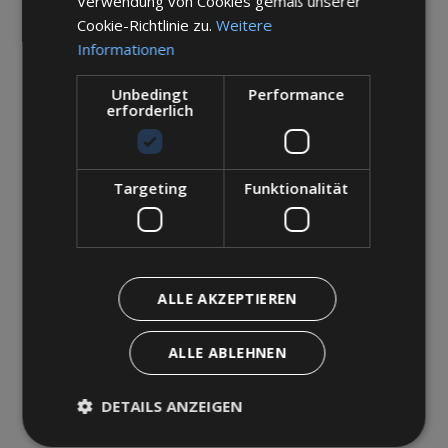
Verwendung von Cookies gemäß unserer
Cookie-Richtlinie zu.
Weitere
Informationen
Unbedingt
Performance
erforderlich
Unsere App
Facebook
Instagram
Targeting
Funktionalität
Mediagallery
ALLE AKZEPTIEREN
ALLE ABLEHNEN
DETAILS ANZEIGEN