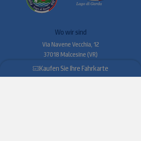
Wo wir sind
Via Navene Vecchia, 12
37018
Malcesine
(VR)
Kontakt
Kaufen Sie Ihre Fahrkarte
E
info@funiviedelbaldo.it
T
+39 0457400206
MwSt. 01468720238
Transparente Verwaltung
Verwaltung
Ausschreibungen