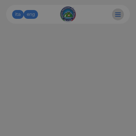
ita
eng