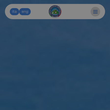
ita
eng