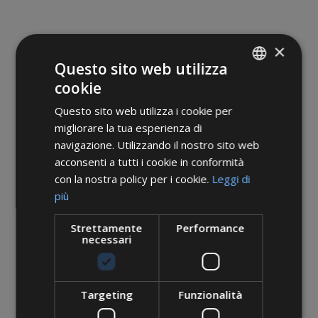
×
Questo sito web utilizza
cookie
ITALIAN
Questo sito web utilizza i cookie per
ENGLISH
migliorare la tua esperienza di
GERMAN
navigazione. Utilizzando il nostro sito web
La nostra app
Facebook
Instagram
acconsenti a tutti i cookie in conformità
Mediagallery
con la nostra policy per i cookie.
Leggi di
più
Strettamente
Performance
necessari
Targeting
Funzionalità