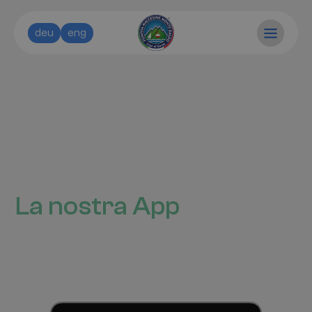
deu
eng
La nostra App